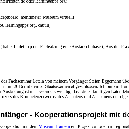
nterrichten.de oder learningapps.org)
onceptboard, mentimeter, Museum virtuell)
ot, learningapps.org, cabuu)
 halte, findet in jeder Fachsitzung eine Austauschphase („Aus der Praxi
h das Fachseminar Latein von meinem Vorgänger Stefan Eggemann üb
 im Juni 2016 mit dem 2. Staatsexamen abgeschlossen. Ich bin am Hum
r Ausbildung ist mir besonders wichtig, dass die zukünftigen Lateinlehr
 Prozess des Kompetenzerwerbs, des Auslotens und Ausbauens der eigen
tenfänger - Kooperationsprojekt mi
 Kooperation mit dem
Museum Hameln
ein Projekt zu Latein in region