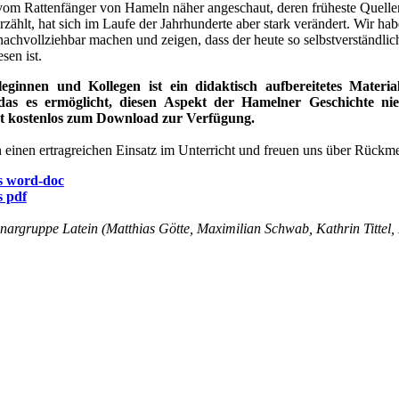
vom Rattenfänger von Hameln näher angeschaut, deren früheste Quellen 
zählt, hat sich im Laufe der Jahrhunderte aber stark verändert. Wir ha
achvollziehbar machen und zeigen, dass der heute so selbstverständlic
sen ist.
leginnen und Kollegen ist ein didaktisch aufbereitetes Mater
das es ermöglicht, diesen Aspekt der Hamelner Geschichte nie
ht kostenlos zum Download zur Verfügung.
einen ertragreichen Einsatz im Unterricht und freuen uns über Rückm
s word-doc
s pdf
argruppe Latein (Matthias Götte, Maximilian Schwab, Kathrin Tittel,