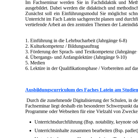
Im Fachseminar werden Sie in Fachdidaktik und Meth
ausgebildet. Dabei werden die didaktisch und methodis
Zunächst soll ein Einführungsmodul Sie möglichst schne
Unterricht im Fach Latein sachgerecht planen und durchf
vertiefende Arbeit an den zentralen Themen der Lateindid
1. Einführung in die Lehrbucharbeit (Jahrgänge 6-8)
2. Kulturkompetenz / Bildungsauftrag
3. Förderung der Sprach- und Textkompetenz (Jahrgänge 
4. Übergangs- und Anfangslektüre (Jahrgänge 9-10)
5. Medien
6. Lektüre in der Qualifikationsphase / Vorbereiten auf da
Ausbildungscurriculum des Faches Latein am Studie
Durch die zunehmende Digitalisierung der Schulen, in d
Fachseminar liegt deshalb ein besonderer Schwerpunkt da
Programme oder Webseiten für eine Vielzahl von Zwecken,
Unterrichtsdurchführung (Bsp. notability, keynote o
Unterrichtsinhalte zusammen bearbeiten (Bsp. padlet