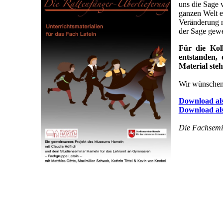
uns die Sage 
ganzen Welt er
Veränderung n
der Sage gewe
Für die Kol
entstanden, 
Material ste
Wir wünschen 
Download al
Download al
Die Fachsemin