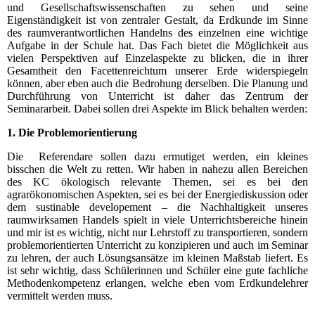
und Gesellschaftswissenschaften zu sehen und seine
Eigenständigkeit ist von zentraler Gestalt, da Erdkunde im Sinne
des raumverantwortlichen Handelns des einzelnen eine wichtige
Aufgabe in der Schule hat. Das Fach bietet die Möglichkeit aus
vielen Perspektiven auf Einzelaspekte zu blicken, die in ihrer
Gesamtheit den Facettenreichtum unserer Erde widerspiegeln
können, aber eben auch die Bedrohung derselben. Die Planung und
Durchführung von Unterricht ist daher das Zentrum der
Seminararbeit. Dabei sollen drei Aspekte im Blick behalten werden:
1. Die Problemorientierung
Die Referendare sollen dazu ermutiget werden, ein kleines
bisschen die Welt zu retten. Wir haben in nahezu allen Bereichen
des KC ökologisch relevante Themen, sei es bei den
agrarökonomischen Aspekten, sei es bei der Energiediskussion oder
dem sustinable developement – die Nachhaltigkeit unseres
raumwirksamen Handels spielt in viele Unterrichtsbereiche hinein
und mir ist es wichtig, nicht nur Lehrstoff zu transportieren, sondern
problemorientierten Unterricht zu konzipieren und auch im Seminar
zu lehren, der auch Lösungsansätze im kleinen Maßstab liefert. Es
ist sehr wichtig, dass Schülerinnen und Schüler eine gute fachliche
Methodenkompetenz erlangen, welche eben vom Erdkundelehrer
vermittelt werden muss.