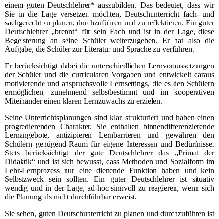
einem guten Deutschlehrer* auszubilden. Das bedeutet, dass wir
Sie in die Lage versetzen möchten, Deutschunterricht fach- und
sachgerecht zu planen, durchzuführen und zu reflektieren. Ein guter
Deutschlehrer „brennt“ für sein Fach und ist in der Lage, diese
Begeisterung an seine Schüler weiterzugeben. Er hat also die
Aufgabe, die Schüler zur Literatur und Sprache zu verführen.
Er berücksichtigt dabei die unterschiedlichen Lernvoraussetzungen
der Schüler und die curricularen Vorgaben und entwickelt daraus
motivierende und anspruchsvolle Lernsettings, die es den Schülern
ermöglichen, zunehmend selbstbestimmt und im kooperativen
Miteinander einen klaren Lernzuwachs zu erzielen.
Seine Unterrichtsplanungen sind klar strukturiert und haben einen
progredierenden Charakter. Sie enthalten binnendifferenzierende
Lernangebote, antizipieren Lernbarrieren und gewähren den
Schülern genügend Raum für eigene Interessen und Bedürfnisse.
Stets berücksichtigt der gute Deutschlehrer das „Primat der
Didaktik“ und ist sich bewusst, dass Methoden und Sozialform im
Lehr-Lernprozess nur eine dienende Funktion haben und kein
Selbstzweck sein sollten. Ein guter Deutschlehrer ist situativ
wendig und in der Lage, ad-hoc sinnvoll zu reagieren, wenn sich
die Planung als nicht durchführbar erweist.
Sie sehen, guten Deutschunterricht zu planen und durchzuführen ist